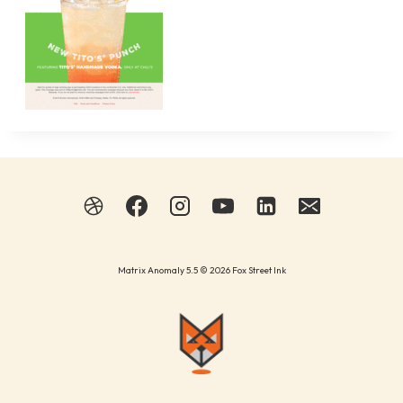
Matrix Anomaly 5.5 © 2026 Fox Street Ink